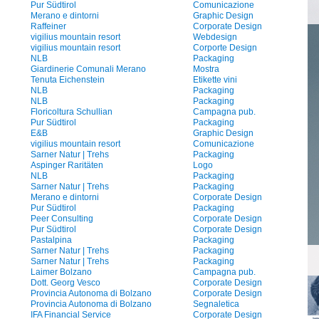
Pur Südtirol
Comunicazione
Merano e dintorni
Graphic Design
Raffeiner
Corporate Design
vigilius mountain resort
Webdesign
vigilius mountain resort
Corporte Design
NLB
Packaging
Giardinerie Comunali Merano
Mostra
Tenuta Eichenstein
Etikette vini
NLB
Packaging
NLB
Packaging
Floricoltura Schullian
Campagna pub.
Pur Südtirol
Packaging
E&B
Graphic Design
vigilius mountain resort
Comunicazione
Sarner Natur | Trehs
Packaging
Aspinger Raritäten
Logo
NLB
Packaging
Sarner Natur | Trehs
Packaging
Merano e dintorni
Corporate Design
Pur Südtirol
Packaging
Peer Consulting
Corporate Design
Pur Südtirol
Corporate Design
Pastalpina
Packaging
Sarner Natur | Trehs
Packaging
Sarner Natur | Trehs
Packaging
Laimer Bolzano
Campagna pub.
Dott. Georg Vesco
Corporate Design
Provincia Autonoma di Bolzano
Corporate Design
Provincia Autonoma di Bolzano
Segnaletica
IFA Financial Service
Corporate Design