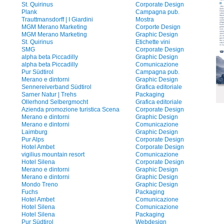
St. Quirinus
Corporate Design
Plank
Campagna pub.
Trauttmansdorff | I Giardini
Mostra
MGM Merano Marketing
Corporte Design
MGM Merano Marketing
Graphic Design
St. Quirinus
Etichette vini
SMG
Corporate Design
alpha beta Piccadilly
Graphic Design
alpha beta Piccadilly
Comunicazione
Pur Südtirol
Campagna pub.
Merano e dintorni
Graphic Design
Sennereiverband Südtirol
Grafica editoriale
Sarner Natur | Trehs
Packaging
Ollerhond Selbergmocht
Grafica editoriale
Azienda promozione turistica Scena
Corporate Design
Merano e dintorni
Graphic Design
Merano e dintorni
Comunicazione
Laimburg
Graphic Design
Pur Alps
Corporate Design
Hotel Ambet
Corporate Design
vigilius mountain resort
Comunicazione
Hotel Silena
Corporate Design
Merano e dintorni
Graphic Design
Merano e dintorni
Graphic Design
Mondo Treno
Graphic Design
Fuchs
Packaging
Hotel Ambet
Comunicazione
Hotel Silena
Comunicazione
Hotel Silena
Packaging
Pur Südtirol
Webdesign