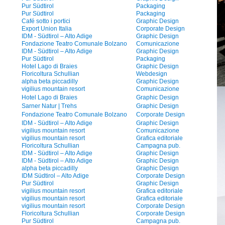
Pur Südtirol
Packaging
Pur Südtirol
Packaging
Café sotto i portici
Graphic Design
Export Union Italia
Corporate Design
IDM - Südtirol – Alto Adige
Graphic Design
Fondazione Teatro Comunale Bolzano
Comunicazione
IDM - Südtirol – Alto Adige
Graphic Design
Pur Südtirol
Packaging
Hotel Lago di Braies
Graphic Design
Floricoltura Schullian
Webdesign
alpha beta piccadilly
Graphic Design
vigilius mountain resort
Comunicazione
Hotel Lago di Braies
Graphic Design
Sarner Natur | Trehs
Graphic Design
Fondazione Teatro Comunale Bolzano
Corporate Design
IDM - Südtirol – Alto Adige
Graphic Design
vigilius mountain resort
Comunicazione
vigilius mountain resort
Grafica editoriale
Floricoltura Schullian
Campagna pub.
IDM - Südtirol – Alto Adige
Graphic Design
IDM - Südtirol – Alto Adige
Graphic Design
alpha beta piccadilly
Graphic Design
IDM Südtirol – Alto Adige
Corporate Design
Pur Südtirol
Graphic Design
vigilius mountain resort
Grafica editoriale
vigilius mountain resort
Grafica editoriale
vigilius mountain resort
Corporate Design
Floricoltura Schullian
Corporate Design
Pur Südtirol
Campagna pub.