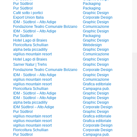
Pur Südtirol
Packaging
Pur Südtirol
Packaging
Café sotto i portici
Graphic Design
Export Union Italia
Corporate Design
IDM - Südtirol – Alto Adige
Graphic Design
Fondazione Teatro Comunale Bolzano
Comunicazione
IDM - Südtirol – Alto Adige
Graphic Design
Pur Südtirol
Packaging
Hotel Lago di Braies
Graphic Design
Floricoltura Schullian
Webdesign
alpha beta piccadilly
Graphic Design
vigilius mountain resort
Comunicazione
Hotel Lago di Braies
Graphic Design
Sarner Natur | Trehs
Graphic Design
Fondazione Teatro Comunale Bolzano
Corporate Design
IDM - Südtirol – Alto Adige
Graphic Design
vigilius mountain resort
Comunicazione
vigilius mountain resort
Grafica editoriale
Floricoltura Schullian
Campagna pub.
IDM - Südtirol – Alto Adige
Graphic Design
IDM - Südtirol – Alto Adige
Graphic Design
alpha beta piccadilly
Graphic Design
IDM Südtirol – Alto Adige
Corporate Design
Pur Südtirol
Graphic Design
vigilius mountain resort
Grafica editoriale
vigilius mountain resort
Grafica editoriale
vigilius mountain resort
Corporate Design
Floricoltura Schullian
Corporate Design
Pur Südtirol
Campagna pub.