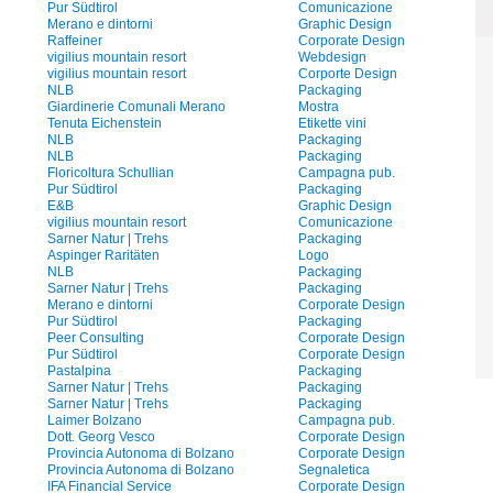
Pur Südtirol
Comunicazione
Merano e dintorni
Graphic Design
Raffeiner
Corporate Design
vigilius mountain resort
Webdesign
vigilius mountain resort
Corporte Design
NLB
Packaging
Giardinerie Comunali Merano
Mostra
Tenuta Eichenstein
Etikette vini
NLB
Packaging
NLB
Packaging
Floricoltura Schullian
Campagna pub.
Pur Südtirol
Packaging
E&B
Graphic Design
vigilius mountain resort
Comunicazione
Sarner Natur | Trehs
Packaging
Aspinger Raritäten
Logo
NLB
Packaging
Sarner Natur | Trehs
Packaging
Merano e dintorni
Corporate Design
Pur Südtirol
Packaging
Peer Consulting
Corporate Design
Pur Südtirol
Corporate Design
Pastalpina
Packaging
Sarner Natur | Trehs
Packaging
Sarner Natur | Trehs
Packaging
Laimer Bolzano
Campagna pub.
Dott. Georg Vesco
Corporate Design
Provincia Autonoma di Bolzano
Corporate Design
Provincia Autonoma di Bolzano
Segnaletica
IFA Financial Service
Corporate Design