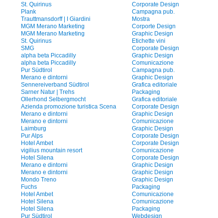
St. Quirinus
Corporate Design
Plank
Campagna pub.
Trauttmansdorff | I Giardini
Mostra
MGM Merano Marketing
Corporte Design
MGM Merano Marketing
Graphic Design
St. Quirinus
Etichette vini
SMG
Corporate Design
alpha beta Piccadilly
Graphic Design
alpha beta Piccadilly
Comunicazione
Pur Südtirol
Campagna pub.
Merano e dintorni
Graphic Design
Sennereiverband Südtirol
Grafica editoriale
Sarner Natur | Trehs
Packaging
Ollerhond Selbergmocht
Grafica editoriale
Azienda promozione turistica Scena
Corporate Design
Merano e dintorni
Graphic Design
Merano e dintorni
Comunicazione
Laimburg
Graphic Design
Pur Alps
Corporate Design
Hotel Ambet
Corporate Design
vigilius mountain resort
Comunicazione
Hotel Silena
Corporate Design
Merano e dintorni
Graphic Design
Merano e dintorni
Graphic Design
Mondo Treno
Graphic Design
Fuchs
Packaging
Hotel Ambet
Comunicazione
Hotel Silena
Comunicazione
Hotel Silena
Packaging
Pur Südtirol
Webdesign