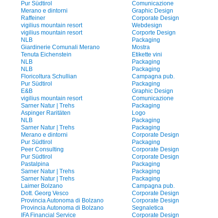
Pur Südtirol
Comunicazione
Merano e dintorni
Graphic Design
Raffeiner
Corporate Design
vigilius mountain resort
Webdesign
vigilius mountain resort
Corporte Design
NLB
Packaging
Giardinerie Comunali Merano
Mostra
Tenuta Eichenstein
Etikette vini
NLB
Packaging
NLB
Packaging
Floricoltura Schullian
Campagna pub.
Pur Südtirol
Packaging
E&B
Graphic Design
vigilius mountain resort
Comunicazione
Sarner Natur | Trehs
Packaging
Aspinger Raritäten
Logo
NLB
Packaging
Sarner Natur | Trehs
Packaging
Merano e dintorni
Corporate Design
Pur Südtirol
Packaging
Peer Consulting
Corporate Design
Pur Südtirol
Corporate Design
Pastalpina
Packaging
Sarner Natur | Trehs
Packaging
Sarner Natur | Trehs
Packaging
Laimer Bolzano
Campagna pub.
Dott. Georg Vesco
Corporate Design
Provincia Autonoma di Bolzano
Corporate Design
Provincia Autonoma di Bolzano
Segnaletica
IFA Financial Service
Corporate Design