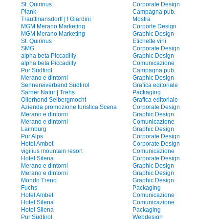
St. Quirinus
Corporate Design
Plank
Campagna pub.
Trauttmansdorff | I Giardini
Mostra
MGM Merano Marketing
Corporte Design
MGM Merano Marketing
Graphic Design
St. Quirinus
Etichette vini
SMG
Corporate Design
alpha beta Piccadilly
Graphic Design
alpha beta Piccadilly
Comunicazione
Pur Südtirol
Campagna pub.
Merano e dintorni
Graphic Design
Sennereiverband Südtirol
Grafica editoriale
Sarner Natur | Trehs
Packaging
Ollerhond Selbergmocht
Grafica editoriale
Azienda promozione turistica Scena
Corporate Design
Merano e dintorni
Graphic Design
Merano e dintorni
Comunicazione
Laimburg
Graphic Design
Pur Alps
Corporate Design
Hotel Ambet
Corporate Design
vigilius mountain resort
Comunicazione
Hotel Silena
Corporate Design
Merano e dintorni
Graphic Design
Merano e dintorni
Graphic Design
Mondo Treno
Graphic Design
Fuchs
Packaging
Hotel Ambet
Comunicazione
Hotel Silena
Comunicazione
Hotel Silena
Packaging
Pur Südtirol
Webdesign