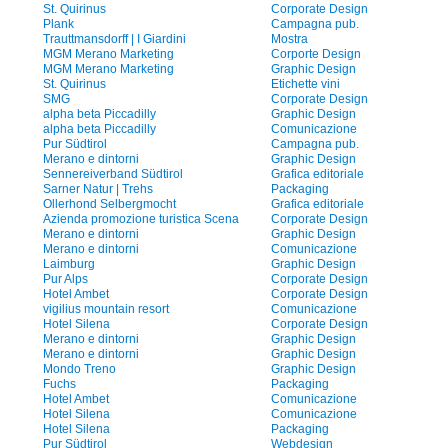
St. Quirinus
Corporate Design
Plank
Campagna pub.
Trauttmansdorff | I Giardini
Mostra
MGM Merano Marketing
Corporte Design
MGM Merano Marketing
Graphic Design
St. Quirinus
Etichette vini
SMG
Corporate Design
alpha beta Piccadilly
Graphic Design
alpha beta Piccadilly
Comunicazione
Pur Südtirol
Campagna pub.
Merano e dintorni
Graphic Design
Sennereiverband Südtirol
Grafica editoriale
Sarner Natur | Trehs
Packaging
Ollerhond Selbergmocht
Grafica editoriale
Azienda promozione turistica Scena
Corporate Design
Merano e dintorni
Graphic Design
Merano e dintorni
Comunicazione
Laimburg
Graphic Design
Pur Alps
Corporate Design
Hotel Ambet
Corporate Design
vigilius mountain resort
Comunicazione
Hotel Silena
Corporate Design
Merano e dintorni
Graphic Design
Merano e dintorni
Graphic Design
Mondo Treno
Graphic Design
Fuchs
Packaging
Hotel Ambet
Comunicazione
Hotel Silena
Comunicazione
Hotel Silena
Packaging
Pur Südtirol
Webdesign