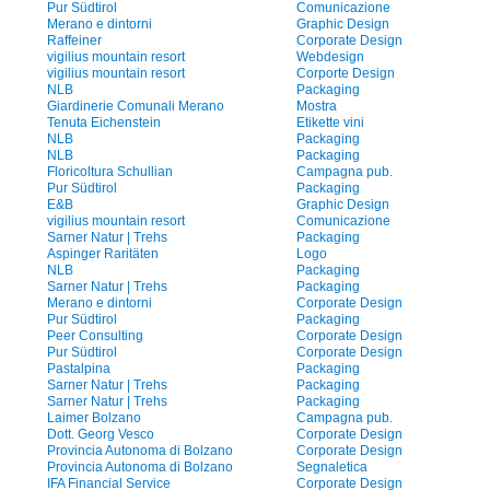
Pur Südtirol
Comunicazione
Merano e dintorni
Graphic Design
Raffeiner
Corporate Design
vigilius mountain resort
Webdesign
vigilius mountain resort
Corporte Design
NLB
Packaging
Giardinerie Comunali Merano
Mostra
Tenuta Eichenstein
Etikette vini
NLB
Packaging
NLB
Packaging
Floricoltura Schullian
Campagna pub.
Pur Südtirol
Packaging
E&B
Graphic Design
vigilius mountain resort
Comunicazione
Sarner Natur | Trehs
Packaging
Aspinger Raritäten
Logo
NLB
Packaging
Sarner Natur | Trehs
Packaging
Merano e dintorni
Corporate Design
Pur Südtirol
Packaging
Peer Consulting
Corporate Design
Pur Südtirol
Corporate Design
Pastalpina
Packaging
Sarner Natur | Trehs
Packaging
Sarner Natur | Trehs
Packaging
Laimer Bolzano
Campagna pub.
Dott. Georg Vesco
Corporate Design
Provincia Autonoma di Bolzano
Corporate Design
Provincia Autonoma di Bolzano
Segnaletica
IFA Financial Service
Corporate Design