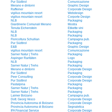
Pur Südtirol
Comunicazione
Merano e dintorni
Graphic Design
Raffeiner
Corporate Design
vigilius mountain resort
Webdesign
vigilius mountain resort
Corporte Design
NLB
Packaging
Giardinerie Comunali Merano
Mostra
Tenuta Eichenstein
Etikette vini
NLB
Packaging
NLB
Packaging
Floricoltura Schullian
Campagna pub.
Pur Südtirol
Packaging
E&B
Graphic Design
vigilius mountain resort
Comunicazione
Sarner Natur | Trehs
Packaging
Aspinger Raritäten
Logo
NLB
Packaging
Sarner Natur | Trehs
Packaging
Merano e dintorni
Corporate Design
Pur Südtirol
Packaging
Peer Consulting
Corporate Design
Pur Südtirol
Corporate Design
Pastalpina
Packaging
Sarner Natur | Trehs
Packaging
Sarner Natur | Trehs
Packaging
Laimer Bolzano
Campagna pub.
Dott. Georg Vesco
Corporate Design
Provincia Autonoma di Bolzano
Corporate Design
Provincia Autonoma di Bolzano
Segnaletica
IFA Financial Service
Corporate Design