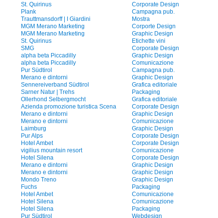
St. Quirinus
Corporate Design
Plank
Campagna pub.
Trauttmansdorff | I Giardini
Mostra
MGM Merano Marketing
Corporte Design
MGM Merano Marketing
Graphic Design
St. Quirinus
Etichette vini
SMG
Corporate Design
alpha beta Piccadilly
Graphic Design
alpha beta Piccadilly
Comunicazione
Pur Südtirol
Campagna pub.
Merano e dintorni
Graphic Design
Sennereiverband Südtirol
Grafica editoriale
Sarner Natur | Trehs
Packaging
Ollerhond Selbergmocht
Grafica editoriale
Azienda promozione turistica Scena
Corporate Design
Merano e dintorni
Graphic Design
Merano e dintorni
Comunicazione
Laimburg
Graphic Design
Pur Alps
Corporate Design
Hotel Ambet
Corporate Design
vigilius mountain resort
Comunicazione
Hotel Silena
Corporate Design
Merano e dintorni
Graphic Design
Merano e dintorni
Graphic Design
Mondo Treno
Graphic Design
Fuchs
Packaging
Hotel Ambet
Comunicazione
Hotel Silena
Comunicazione
Hotel Silena
Packaging
Pur Südtirol
Webdesign