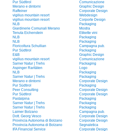
Pur Südtirol
Comunicazione
Merano e dintorni
Graphic Design
Raffeiner
Corporate Design
vigilius mountain resort
Webdesign
vigilius mountain resort
Corporte Design
NLB
Packaging
Giardinerie Comunali Merano
Mostra
Tenuta Eichenstein
Etikette vini
NLB
Packaging
NLB
Packaging
Floricoltura Schullian
Campagna pub.
Pur Südtirol
Packaging
E&B
Graphic Design
vigilius mountain resort
Comunicazione
Sarner Natur | Trehs
Packaging
Aspinger Raritäten
Logo
NLB
Packaging
Sarner Natur | Trehs
Packaging
Merano e dintorni
Corporate Design
Pur Südtirol
Packaging
Peer Consulting
Corporate Design
Pur Südtirol
Corporate Design
Pastalpina
Packaging
Sarner Natur | Trehs
Packaging
Sarner Natur | Trehs
Packaging
Laimer Bolzano
Campagna pub.
Dott. Georg Vesco
Corporate Design
Provincia Autonoma di Bolzano
Corporate Design
Provincia Autonoma di Bolzano
Segnaletica
IFA Financial Service
Corporate Design