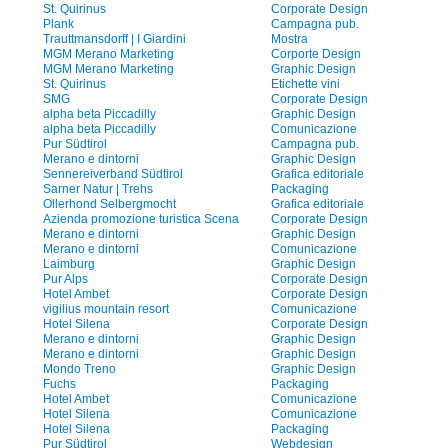
St. Quirinus
Corporate Design
Plank
Campagna pub.
Trauttmansdorff | I Giardini
Mostra
MGM Merano Marketing
Corporte Design
MGM Merano Marketing
Graphic Design
St. Quirinus
Etichette vini
SMG
Corporate Design
alpha beta Piccadilly
Graphic Design
alpha beta Piccadilly
Comunicazione
Pur Südtirol
Campagna pub.
Merano e dintorni
Graphic Design
Sennereiverband Südtirol
Grafica editoriale
Sarner Natur | Trehs
Packaging
Ollerhond Selbergmocht
Grafica editoriale
Azienda promozione turistica Scena
Corporate Design
Merano e dintorni
Graphic Design
Merano e dintorni
Comunicazione
Laimburg
Graphic Design
Pur Alps
Corporate Design
Hotel Ambet
Corporate Design
vigilius mountain resort
Comunicazione
Hotel Silena
Corporate Design
Merano e dintorni
Graphic Design
Merano e dintorni
Graphic Design
Mondo Treno
Graphic Design
Fuchs
Packaging
Hotel Ambet
Comunicazione
Hotel Silena
Comunicazione
Hotel Silena
Packaging
Pur Südtirol
Webdesign