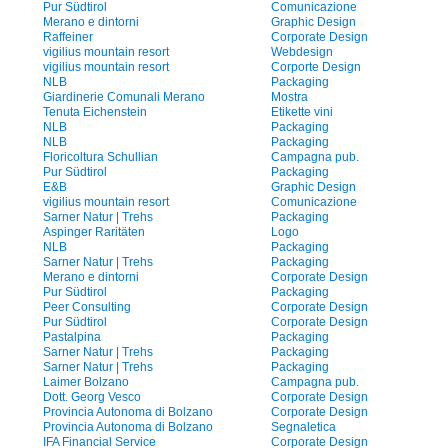
Pur Südtirol
Comunicazione
Merano e dintorni
Graphic Design
Raffeiner
Corporate Design
vigilius mountain resort
Webdesign
vigilius mountain resort
Corporte Design
NLB
Packaging
Giardinerie Comunali Merano
Mostra
Tenuta Eichenstein
Etikette vini
NLB
Packaging
NLB
Packaging
Floricoltura Schullian
Campagna pub.
Pur Südtirol
Packaging
E&B
Graphic Design
vigilius mountain resort
Comunicazione
Sarner Natur | Trehs
Packaging
Aspinger Raritäten
Logo
NLB
Packaging
Sarner Natur | Trehs
Packaging
Merano e dintorni
Corporate Design
Pur Südtirol
Packaging
Peer Consulting
Corporate Design
Pur Südtirol
Corporate Design
Pastalpina
Packaging
Sarner Natur | Trehs
Packaging
Sarner Natur | Trehs
Packaging
Laimer Bolzano
Campagna pub.
Dott. Georg Vesco
Corporate Design
Provincia Autonoma di Bolzano
Corporate Design
Provincia Autonoma di Bolzano
Segnaletica
IFA Financial Service
Corporate Design