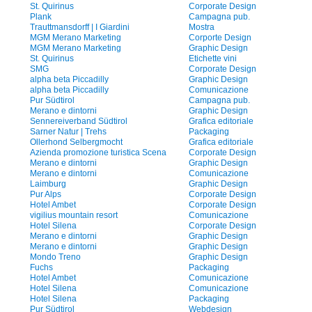
St. Quirinus
Corporate Design
Plank
Campagna pub.
Trauttmansdorff | I Giardini
Mostra
MGM Merano Marketing
Corporte Design
MGM Merano Marketing
Graphic Design
St. Quirinus
Etichette vini
SMG
Corporate Design
alpha beta Piccadilly
Graphic Design
alpha beta Piccadilly
Comunicazione
Pur Südtirol
Campagna pub.
Merano e dintorni
Graphic Design
Sennereiverband Südtirol
Grafica editoriale
Sarner Natur | Trehs
Packaging
Ollerhond Selbergmocht
Grafica editoriale
Azienda promozione turistica Scena
Corporate Design
Merano e dintorni
Graphic Design
Merano e dintorni
Comunicazione
Laimburg
Graphic Design
Pur Alps
Corporate Design
Hotel Ambet
Corporate Design
vigilius mountain resort
Comunicazione
Hotel Silena
Corporate Design
Merano e dintorni
Graphic Design
Merano e dintorni
Graphic Design
Mondo Treno
Graphic Design
Fuchs
Packaging
Hotel Ambet
Comunicazione
Hotel Silena
Comunicazione
Hotel Silena
Packaging
Pur Südtirol
Webdesign