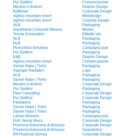
Pur Südtirol
Comunicazione
Merano e dintorni
Graphic Design
Raffeiner
Corporate Design
vigilius mountain resort
Webdesign
vigilius mountain resort
Corporte Design
NLB
Packaging
Giardinerie Comunali Merano
Mostra
Tenuta Eichenstein
Etikette vini
NLB
Packaging
NLB
Packaging
Floricoltura Schullian
Campagna pub.
Pur Südtirol
Packaging
E&B
Graphic Design
vigilius mountain resort
Comunicazione
Sarner Natur | Trehs
Packaging
Aspinger Raritäten
Logo
NLB
Packaging
Sarner Natur | Trehs
Packaging
Merano e dintorni
Corporate Design
Pur Südtirol
Packaging
Peer Consulting
Corporate Design
Pur Südtirol
Corporate Design
Pastalpina
Packaging
Sarner Natur | Trehs
Packaging
Sarner Natur | Trehs
Packaging
Laimer Bolzano
Campagna pub.
Dott. Georg Vesco
Corporate Design
Provincia Autonoma di Bolzano
Corporate Design
Provincia Autonoma di Bolzano
Segnaletica
IFA Financial Service
Corporate Design