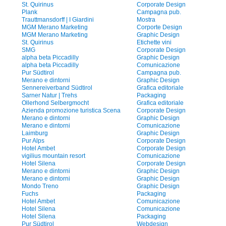
St. Quirinus
Corporate Design
Plank
Campagna pub.
Trauttmansdorff | I Giardini
Mostra
MGM Merano Marketing
Corporte Design
MGM Merano Marketing
Graphic Design
St. Quirinus
Etichette vini
SMG
Corporate Design
alpha beta Piccadilly
Graphic Design
alpha beta Piccadilly
Comunicazione
Pur Südtirol
Campagna pub.
Merano e dintorni
Graphic Design
Sennereiverband Südtirol
Grafica editoriale
Sarner Natur | Trehs
Packaging
Ollerhond Selbergmocht
Grafica editoriale
Azienda promozione turistica Scena
Corporate Design
Merano e dintorni
Graphic Design
Merano e dintorni
Comunicazione
Laimburg
Graphic Design
Pur Alps
Corporate Design
Hotel Ambet
Corporate Design
vigilius mountain resort
Comunicazione
Hotel Silena
Corporate Design
Merano e dintorni
Graphic Design
Merano e dintorni
Graphic Design
Mondo Treno
Graphic Design
Fuchs
Packaging
Hotel Ambet
Comunicazione
Hotel Silena
Comunicazione
Hotel Silena
Packaging
Pur Südtirol
Webdesign