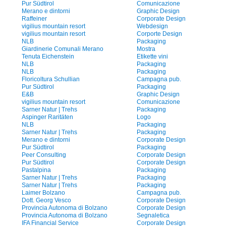
Pur Südtirol
Comunicazione
Merano e dintorni
Graphic Design
Raffeiner
Corporate Design
vigilius mountain resort
Webdesign
vigilius mountain resort
Corporte Design
NLB
Packaging
Giardinerie Comunali Merano
Mostra
Tenuta Eichenstein
Etikette vini
NLB
Packaging
NLB
Packaging
Floricoltura Schullian
Campagna pub.
Pur Südtirol
Packaging
E&B
Graphic Design
vigilius mountain resort
Comunicazione
Sarner Natur | Trehs
Packaging
Aspinger Raritäten
Logo
NLB
Packaging
Sarner Natur | Trehs
Packaging
Merano e dintorni
Corporate Design
Pur Südtirol
Packaging
Peer Consulting
Corporate Design
Pur Südtirol
Corporate Design
Pastalpina
Packaging
Sarner Natur | Trehs
Packaging
Sarner Natur | Trehs
Packaging
Laimer Bolzano
Campagna pub.
Dott. Georg Vesco
Corporate Design
Provincia Autonoma di Bolzano
Corporate Design
Provincia Autonoma di Bolzano
Segnaletica
IFA Financial Service
Corporate Design