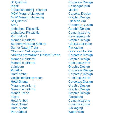
St. Quirinus
Corporate Design
Plank
Campagna pub.
Trauttmansdorff | I Giardini
Mostra
MGM Merano Marketing
Corporte Design
MGM Merano Marketing
Graphic Design
St. Quirinus
Etichette vini
SMG
Corporate Design
alpha beta Piccadilly
Graphic Design
alpha beta Piccadilly
Comunicazione
Pur Südtirol
Campagna pub.
Merano e dintorni
Graphic Design
Sennereiverband Südtirol
Grafica editoriale
Sarner Natur | Trehs
Packaging
Ollerhond Selbergmocht
Grafica editoriale
Azienda promozione turistica Scena
Corporate Design
Merano e dintorni
Graphic Design
Merano e dintorni
Comunicazione
Laimburg
Graphic Design
Pur Alps
Corporate Design
Hotel Ambet
Corporate Design
vigilius mountain resort
Comunicazione
Hotel Silena
Corporate Design
Merano e dintorni
Graphic Design
Merano e dintorni
Graphic Design
Mondo Treno
Graphic Design
Fuchs
Packaging
Hotel Ambet
Comunicazione
Hotel Silena
Comunicazione
Hotel Silena
Packaging
Pur Südtirol
Webdesign