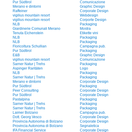
Pur Südtirol
Comunicazione
Merano e dintorni
Graphic Design
Raffeiner
Corporate Design
vigilius mountain resort
Webdesign
vigilius mountain resort
Corporte Design
NLB
Packaging
Giardinerie Comunali Merano
Mostra
Tenuta Eichenstein
Etikette vini
NLB
Packaging
NLB
Packaging
Floricoltura Schullian
Campagna pub.
Pur Südtirol
Packaging
E&B
Graphic Design
vigilius mountain resort
Comunicazione
Sarner Natur | Trehs
Packaging
Aspinger Raritäten
Logo
NLB
Packaging
Sarner Natur | Trehs
Packaging
Merano e dintorni
Corporate Design
Pur Südtirol
Packaging
Peer Consulting
Corporate Design
Pur Südtirol
Corporate Design
Pastalpina
Packaging
Sarner Natur | Trehs
Packaging
Sarner Natur | Trehs
Packaging
Laimer Bolzano
Campagna pub.
Dott. Georg Vesco
Corporate Design
Provincia Autonoma di Bolzano
Corporate Design
Provincia Autonoma di Bolzano
Segnaletica
IFA Financial Service
Corporate Design