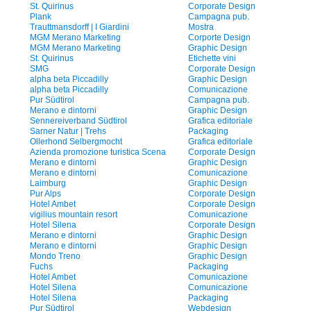
St. Quirinus
Corporate Design
Plank
Campagna pub.
Trauttmansdorff | I Giardini
Mostra
MGM Merano Marketing
Corporte Design
MGM Merano Marketing
Graphic Design
St. Quirinus
Etichette vini
SMG
Corporate Design
alpha beta Piccadilly
Graphic Design
alpha beta Piccadilly
Comunicazione
Pur Südtirol
Campagna pub.
Merano e dintorni
Graphic Design
Sennereiverband Südtirol
Grafica editoriale
Sarner Natur | Trehs
Packaging
Ollerhond Selbergmocht
Grafica editoriale
Azienda promozione turistica Scena
Corporate Design
Merano e dintorni
Graphic Design
Merano e dintorni
Comunicazione
Laimburg
Graphic Design
Pur Alps
Corporate Design
Hotel Ambet
Corporate Design
vigilius mountain resort
Comunicazione
Hotel Silena
Corporate Design
Merano e dintorni
Graphic Design
Merano e dintorni
Graphic Design
Mondo Treno
Graphic Design
Fuchs
Packaging
Hotel Ambet
Comunicazione
Hotel Silena
Comunicazione
Hotel Silena
Packaging
Pur Südtirol
Webdesign