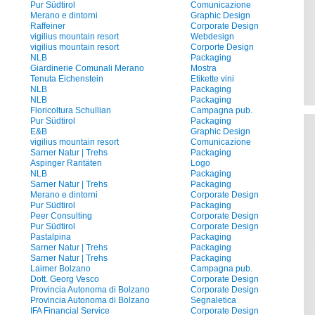
Pur Südtirol
Comunicazione
Merano e dintorni
Graphic Design
Raffeiner
Corporate Design
vigilius mountain resort
Webdesign
vigilius mountain resort
Corporte Design
NLB
Packaging
Giardinerie Comunali Merano
Mostra
Tenuta Eichenstein
Etikette vini
NLB
Packaging
NLB
Packaging
Floricoltura Schullian
Campagna pub.
Pur Südtirol
Packaging
E&B
Graphic Design
vigilius mountain resort
Comunicazione
Sarner Natur | Trehs
Packaging
Aspinger Raritäten
Logo
NLB
Packaging
Sarner Natur | Trehs
Packaging
Merano e dintorni
Corporate Design
Pur Südtirol
Packaging
Peer Consulting
Corporate Design
Pur Südtirol
Corporate Design
Pastalpina
Packaging
Sarner Natur | Trehs
Packaging
Sarner Natur | Trehs
Packaging
Laimer Bolzano
Campagna pub.
Dott. Georg Vesco
Corporate Design
Provincia Autonoma di Bolzano
Corporate Design
Provincia Autonoma di Bolzano
Segnaletica
IFA Financial Service
Corporate Design