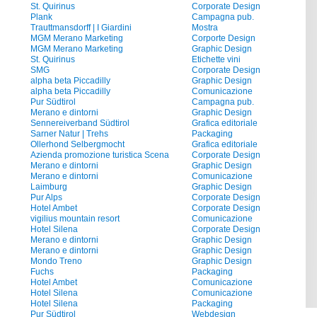
St. Quirinus
Corporate Design
Plank
Campagna pub.
Trauttmansdorff | I Giardini
Mostra
MGM Merano Marketing
Corporte Design
MGM Merano Marketing
Graphic Design
St. Quirinus
Etichette vini
SMG
Corporate Design
alpha beta Piccadilly
Graphic Design
alpha beta Piccadilly
Comunicazione
Pur Südtirol
Campagna pub.
Merano e dintorni
Graphic Design
Sennereiverband Südtirol
Grafica editoriale
Sarner Natur | Trehs
Packaging
Ollerhond Selbergmocht
Grafica editoriale
Azienda promozione turistica Scena
Corporate Design
Merano e dintorni
Graphic Design
Merano e dintorni
Comunicazione
Laimburg
Graphic Design
Pur Alps
Corporate Design
Hotel Ambet
Corporate Design
vigilius mountain resort
Comunicazione
Hotel Silena
Corporate Design
Merano e dintorni
Graphic Design
Merano e dintorni
Graphic Design
Mondo Treno
Graphic Design
Fuchs
Packaging
Hotel Ambet
Comunicazione
Hotel Silena
Comunicazione
Hotel Silena
Packaging
Pur Südtirol
Webdesign