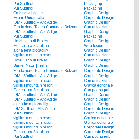
Pur Südtirol
Packaging
Pur Südtirol
Packaging
Café sotto i portici
Graphic Design
Export Union Italia
Corporate Design
IDM - Südtirol – Alto Adige
Graphic Design
Fondazione Teatro Comunale Bolzano
Comunicazione
IDM - Südtirol – Alto Adige
Graphic Design
Pur Südtirol
Packaging
Hotel Lago di Braies
Graphic Design
Floricoltura Schullian
Webdesign
alpha beta piccadilly
Graphic Design
vigilius mountain resort
Comunicazione
Hotel Lago di Braies
Graphic Design
Sarner Natur | Trehs
Graphic Design
Fondazione Teatro Comunale Bolzano
Corporate Design
IDM - Südtirol – Alto Adige
Graphic Design
vigilius mountain resort
Comunicazione
vigilius mountain resort
Grafica editoriale
Floricoltura Schullian
Campagna pub.
IDM - Südtirol – Alto Adige
Graphic Design
IDM - Südtirol – Alto Adige
Graphic Design
alpha beta piccadilly
Graphic Design
IDM Südtirol – Alto Adige
Corporate Design
Pur Südtirol
Graphic Design
vigilius mountain resort
Grafica editoriale
vigilius mountain resort
Grafica editoriale
vigilius mountain resort
Corporate Design
Floricoltura Schullian
Corporate Design
Pur Südtirol
Campagna pub.