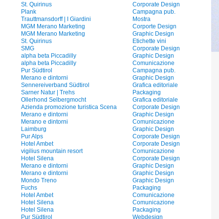
St. Quirinus
Corporate Design
Plank
Campagna pub.
Trauttmansdorff | I Giardini
Mostra
MGM Merano Marketing
Corporte Design
MGM Merano Marketing
Graphic Design
St. Quirinus
Etichette vini
SMG
Corporate Design
alpha beta Piccadilly
Graphic Design
alpha beta Piccadilly
Comunicazione
Pur Südtirol
Campagna pub.
Merano e dintorni
Graphic Design
Sennereiverband Südtirol
Grafica editoriale
Sarner Natur | Trehs
Packaging
Ollerhond Selbergmocht
Grafica editoriale
Azienda promozione turistica Scena
Corporate Design
Merano e dintorni
Graphic Design
Merano e dintorni
Comunicazione
Laimburg
Graphic Design
Pur Alps
Corporate Design
Hotel Ambet
Corporate Design
vigilius mountain resort
Comunicazione
Hotel Silena
Corporate Design
Merano e dintorni
Graphic Design
Merano e dintorni
Graphic Design
Mondo Treno
Graphic Design
Fuchs
Packaging
Hotel Ambet
Comunicazione
Hotel Silena
Comunicazione
Hotel Silena
Packaging
Pur Südtirol
Webdesign