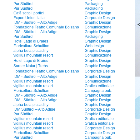
Pur Südtirol
Packaging
Pur Südtirol
Packaging
Café sotto i portici
Graphic Design
Export Union Italia
Corporate Design
IDM - Südtirol – Alto Adige
Graphic Design
Fondazione Teatro Comunale Bolzano
Comunicazione
IDM - Südtirol – Alto Adige
Graphic Design
Pur Südtirol
Packaging
Hotel Lago di Braies
Graphic Design
Floricoltura Schullian
Webdesign
alpha beta piccadilly
Graphic Design
vigilius mountain resort
Comunicazione
Hotel Lago di Braies
Graphic Design
Sarner Natur | Trehs
Graphic Design
Fondazione Teatro Comunale Bolzano
Corporate Design
IDM - Südtirol – Alto Adige
Graphic Design
vigilius mountain resort
Comunicazione
vigilius mountain resort
Grafica editoriale
Floricoltura Schullian
Campagna pub.
IDM - Südtirol – Alto Adige
Graphic Design
IDM - Südtirol – Alto Adige
Graphic Design
alpha beta piccadilly
Graphic Design
IDM Südtirol – Alto Adige
Corporate Design
Pur Südtirol
Graphic Design
vigilius mountain resort
Grafica editoriale
vigilius mountain resort
Grafica editoriale
vigilius mountain resort
Corporate Design
Floricoltura Schullian
Corporate Design
Pur Südtirol
Campagna pub.