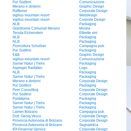
Pur Südtirol
Comunicazione
Merano e dintorni
Graphic Design
Raffeiner
Corporate Design
vigilius mountain resort
Webdesign
vigilius mountain resort
Corporte Design
NLB
Packaging
Giardinerie Comunali Merano
Mostra
Tenuta Eichenstein
Etikette vini
NLB
Packaging
NLB
Packaging
Floricoltura Schullian
Campagna pub.
Pur Südtirol
Packaging
E&B
Graphic Design
vigilius mountain resort
Comunicazione
Sarner Natur | Trehs
Packaging
Aspinger Raritäten
Logo
NLB
Packaging
Sarner Natur | Trehs
Packaging
Merano e dintorni
Corporate Design
Pur Südtirol
Packaging
Peer Consulting
Corporate Design
Pur Südtirol
Corporate Design
Pastalpina
Packaging
Sarner Natur | Trehs
Packaging
Sarner Natur | Trehs
Packaging
Laimer Bolzano
Campagna pub.
Dott. Georg Vesco
Corporate Design
Provincia Autonoma di Bolzano
Corporate Design
Provincia Autonoma di Bolzano
Segnaletica
IFA Financial Service
Corporate Design