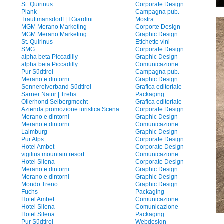
St. Quirinus
Corporate Design
Plank
Campagna pub.
Trauttmansdorff | I Giardini
Mostra
MGM Merano Marketing
Corporte Design
MGM Merano Marketing
Graphic Design
St. Quirinus
Etichette vini
SMG
Corporate Design
alpha beta Piccadilly
Graphic Design
alpha beta Piccadilly
Comunicazione
Pur Südtirol
Campagna pub.
Merano e dintorni
Graphic Design
Sennereiverband Südtirol
Grafica editoriale
Sarner Natur | Trehs
Packaging
Ollerhond Selbergmocht
Grafica editoriale
Azienda promozione turistica Scena
Corporate Design
Merano e dintorni
Graphic Design
Merano e dintorni
Comunicazione
Laimburg
Graphic Design
Pur Alps
Corporate Design
Hotel Ambet
Corporate Design
vigilius mountain resort
Comunicazione
Hotel Silena
Corporate Design
Merano e dintorni
Graphic Design
Merano e dintorni
Graphic Design
Mondo Treno
Graphic Design
Fuchs
Packaging
Hotel Ambet
Comunicazione
Hotel Silena
Comunicazione
Hotel Silena
Packaging
Pur Südtirol
Webdesign