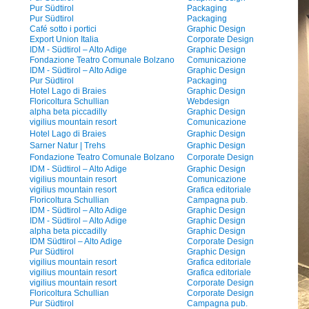
Pur Südtirol
Packaging
Pur Südtirol
Packaging
Café sotto i portici
Graphic Design
Export Union Italia
Corporate Design
IDM - Südtirol – Alto Adige
Graphic Design
Fondazione Teatro Comunale Bolzano
Comunicazione
IDM - Südtirol – Alto Adige
Graphic Design
Pur Südtirol
Packaging
Hotel Lago di Braies
Graphic Design
Floricoltura Schullian
Webdesign
alpha beta piccadilly
Graphic Design
vigilius mountain resort
Comunicazione
Hotel Lago di Braies
Graphic Design
Sarner Natur | Trehs
Graphic Design
Fondazione Teatro Comunale Bolzano
Corporate Design
IDM - Südtirol – Alto Adige
Graphic Design
vigilius mountain resort
Comunicazione
vigilius mountain resort
Grafica editoriale
Floricoltura Schullian
Campagna pub.
IDM - Südtirol – Alto Adige
Graphic Design
IDM - Südtirol – Alto Adige
Graphic Design
alpha beta piccadilly
Graphic Design
IDM Südtirol – Alto Adige
Corporate Design
Pur Südtirol
Graphic Design
vigilius mountain resort
Grafica editoriale
vigilius mountain resort
Grafica editoriale
vigilius mountain resort
Corporate Design
Floricoltura Schullian
Corporate Design
Pur Südtirol
Campagna pub.