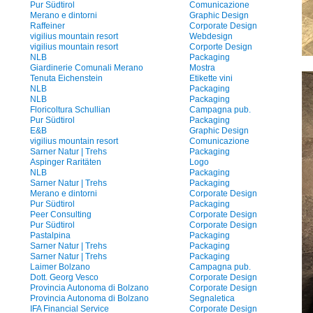
Pur Südtirol
Comunicazione
Merano e dintorni
Graphic Design
Raffeiner
Corporate Design
vigilius mountain resort
Webdesign
vigilius mountain resort
Corporte Design
NLB
Packaging
Giardinerie Comunali Merano
Mostra
Tenuta Eichenstein
Etikette vini
NLB
Packaging
NLB
Packaging
Floricoltura Schullian
Campagna pub.
Pur Südtirol
Packaging
E&B
Graphic Design
vigilius mountain resort
Comunicazione
Sarner Natur | Trehs
Packaging
Aspinger Raritäten
Logo
NLB
Packaging
Sarner Natur | Trehs
Packaging
Merano e dintorni
Corporate Design
Pur Südtirol
Packaging
Peer Consulting
Corporate Design
Pur Südtirol
Corporate Design
Pastalpina
Packaging
Sarner Natur | Trehs
Packaging
Sarner Natur | Trehs
Packaging
Laimer Bolzano
Campagna pub.
Dott. Georg Vesco
Corporate Design
Provincia Autonoma di Bolzano
Corporate Design
Provincia Autonoma di Bolzano
Segnaletica
IFA Financial Service
Corporate Design