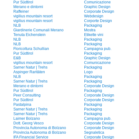
Pur Südtirol
Comunicazione
Merano e dintorni
Graphic Design
Raffeiner
Corporate Design
vigilius mountain resort
Webdesign
vigilius mountain resort
Corporte Design
NLB
Packaging
Giardinerie Comunali Merano
Mostra
Tenuta Eichenstein
Etikette vini
NLB
Packaging
NLB
Packaging
Floricoltura Schullian
Campagna pub.
Pur Südtirol
Packaging
E&B
Graphic Design
vigilius mountain resort
Comunicazione
Sarner Natur | Trehs
Packaging
Aspinger Raritäten
Logo
NLB
Packaging
Sarner Natur | Trehs
Packaging
Merano e dintorni
Corporate Design
Pur Südtirol
Packaging
Peer Consulting
Corporate Design
Pur Südtirol
Corporate Design
Pastalpina
Packaging
Sarner Natur | Trehs
Packaging
Sarner Natur | Trehs
Packaging
Laimer Bolzano
Campagna pub.
Dott. Georg Vesco
Corporate Design
Provincia Autonoma di Bolzano
Corporate Design
Provincia Autonoma di Bolzano
Segnaletica
IFA Financial Service
Corporate Design