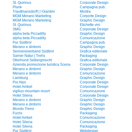
St. Quirinus
Corporate Design
Plank
Campagna pub.
Trauttmansdorff | I Giardini
Mostra
MGM Merano Marketing
Corporte Design
MGM Merano Marketing
Graphic Design
St. Quirinus
Etichette vini
SMG
Corporate Design
alpha beta Piccadilly
Graphic Design
alpha beta Piccadilly
Comunicazione
Pur Südtirol
Campagna pub.
Merano e dintorni
Graphic Design
Sennereiverband Südtirol
Grafica editoriale
Sarner Natur | Trehs
Packaging
Ollerhond Selbergmocht
Grafica editoriale
Azienda promozione turistica Scena
Corporate Design
Merano e dintorni
Graphic Design
Merano e dintorni
Comunicazione
Laimburg
Graphic Design
Pur Alps
Corporate Design
Hotel Ambet
Corporate Design
vigilius mountain resort
Comunicazione
Hotel Silena
Corporate Design
Merano e dintorni
Graphic Design
Merano e dintorni
Graphic Design
Mondo Treno
Graphic Design
Fuchs
Packaging
Hotel Ambet
Comunicazione
Hotel Silena
Comunicazione
Hotel Silena
Packaging
Pur Südtirol
Webdesign