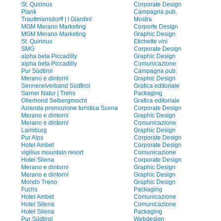
St. Quirinus
Corporate Design
Plank
Campagna pub.
Trauttmansdorff | I Giardini
Mostra
MGM Merano Marketing
Corporte Design
MGM Merano Marketing
Graphic Design
St. Quirinus
Etichette vini
SMG
Corporate Design
alpha beta Piccadilly
Graphic Design
alpha beta Piccadilly
Comunicazione
Pur Südtirol
Campagna pub.
Merano e dintorni
Graphic Design
Sennereiverband Südtirol
Grafica editoriale
Sarner Natur | Trehs
Packaging
Ollerhond Selbergmocht
Grafica editoriale
Azienda promozione turistica Scena
Corporate Design
Merano e dintorni
Graphic Design
Merano e dintorni
Comunicazione
Laimburg
Graphic Design
Pur Alps
Corporate Design
Hotel Ambet
Corporate Design
vigilius mountain resort
Comunicazione
Hotel Silena
Corporate Design
Merano e dintorni
Graphic Design
Merano e dintorni
Graphic Design
Mondo Treno
Graphic Design
Fuchs
Packaging
Hotel Ambet
Comunicazione
Hotel Silena
Comunicazione
Hotel Silena
Packaging
Pur Südtirol
Webdesign