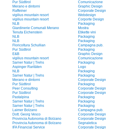
Pur Südtirol
Comunicazione
Merano e dintorni
Graphic Design
Raffeiner
Corporate Design
vigilius mountain resort
Webdesign
vigilius mountain resort
Corporte Design
NLB
Packaging
Giardinerie Comunali Merano
Mostra
Tenuta Eichenstein
Etikette vini
NLB
Packaging
NLB
Packaging
Floricoltura Schullian
Campagna pub.
Pur Südtirol
Packaging
E&B
Graphic Design
vigilius mountain resort
Comunicazione
Sarner Natur | Trehs
Packaging
Aspinger Raritäten
Logo
NLB
Packaging
Sarner Natur | Trehs
Packaging
Merano e dintorni
Corporate Design
Pur Südtirol
Packaging
Peer Consulting
Corporate Design
Pur Südtirol
Corporate Design
Pastalpina
Packaging
Sarner Natur | Trehs
Packaging
Sarner Natur | Trehs
Packaging
Laimer Bolzano
Campagna pub.
Dott. Georg Vesco
Corporate Design
Provincia Autonoma di Bolzano
Corporate Design
Provincia Autonoma di Bolzano
Segnaletica
IFA Financial Service
Corporate Design