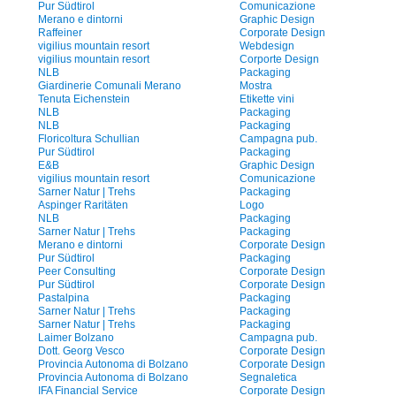
Pur Südtirol
Comunicazione
Merano e dintorni
Graphic Design
Raffeiner
Corporate Design
vigilius mountain resort
Webdesign
vigilius mountain resort
Corporte Design
NLB
Packaging
Giardinerie Comunali Merano
Mostra
Tenuta Eichenstein
Etikette vini
NLB
Packaging
NLB
Packaging
Floricoltura Schullian
Campagna pub.
Pur Südtirol
Packaging
E&B
Graphic Design
vigilius mountain resort
Comunicazione
Sarner Natur | Trehs
Packaging
Aspinger Raritäten
Logo
NLB
Packaging
Sarner Natur | Trehs
Packaging
Merano e dintorni
Corporate Design
Pur Südtirol
Packaging
Peer Consulting
Corporate Design
Pur Südtirol
Corporate Design
Pastalpina
Packaging
Sarner Natur | Trehs
Packaging
Sarner Natur | Trehs
Packaging
Laimer Bolzano
Campagna pub.
Dott. Georg Vesco
Corporate Design
Provincia Autonoma di Bolzano
Corporate Design
Provincia Autonoma di Bolzano
Segnaletica
IFA Financial Service
Corporate Design