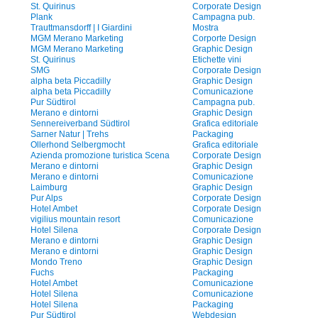
St. Quirinus
Corporate Design
Plank
Campagna pub.
Trauttmansdorff | I Giardini
Mostra
MGM Merano Marketing
Corporte Design
MGM Merano Marketing
Graphic Design
St. Quirinus
Etichette vini
SMG
Corporate Design
alpha beta Piccadilly
Graphic Design
alpha beta Piccadilly
Comunicazione
Pur Südtirol
Campagna pub.
Merano e dintorni
Graphic Design
Sennereiverband Südtirol
Grafica editoriale
Sarner Natur | Trehs
Packaging
Ollerhond Selbergmocht
Grafica editoriale
Azienda promozione turistica Scena
Corporate Design
Merano e dintorni
Graphic Design
Merano e dintorni
Comunicazione
Laimburg
Graphic Design
Pur Alps
Corporate Design
Hotel Ambet
Corporate Design
vigilius mountain resort
Comunicazione
Hotel Silena
Corporate Design
Merano e dintorni
Graphic Design
Merano e dintorni
Graphic Design
Mondo Treno
Graphic Design
Fuchs
Packaging
Hotel Ambet
Comunicazione
Hotel Silena
Comunicazione
Hotel Silena
Packaging
Pur Südtirol
Webdesign